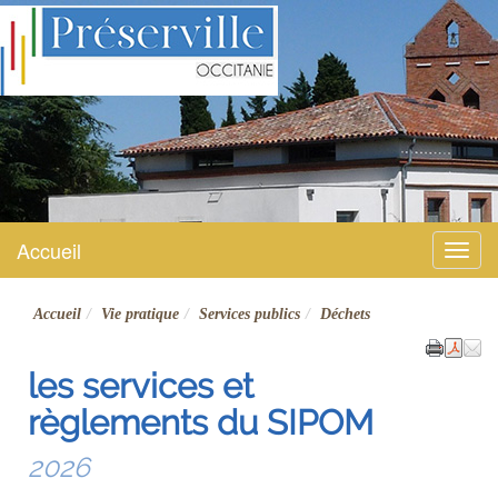
Préserville
Site officiel
Accueil
Menu
Accueil
Vie pratique
Services publics
Déchets
les services et
règlements du SIPOM
2026