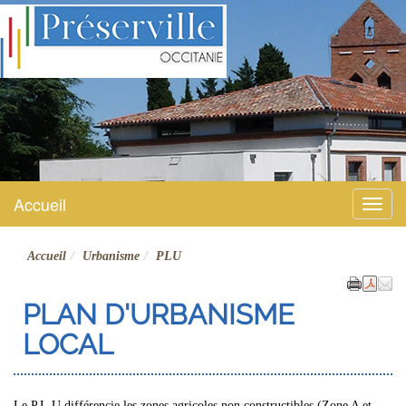
Préserville
Site officiel
Accueil
Menu
Accueil
Urbanisme
PLU
PLAN D'URBANISME
LOCAL
Le P.L.U différencie les zones agricoles non constructibles (Zone A et