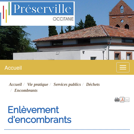
Préserville
Site officiel
Accueil
Menu
Accueil
Vie pratique
Services publics
Déchets
Encombrants
Enlèvement
d'encombrants