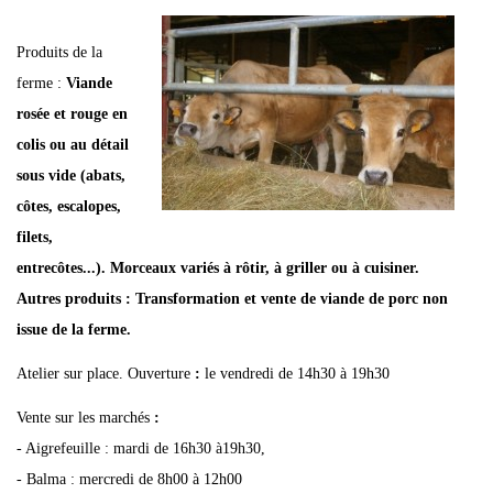
Produits de la
ferme :
Viande
rosée et rouge en
colis ou au détail
sous vide (abats,
côtes, escalopes,
filets,
entrecôtes...). Morceaux variés à rôtir, à griller ou à cuisiner.
Autres produits : Transformation et vente de viande de porc non
issue de la ferme.
Atelier sur place. Ouverture
:
le vendredi de 14h30 à 19h30
Vente sur les marchés
:
- Aigrefeuille : mardi de 16h30 à19h30,
- Balma : mercredi de 8h00 à 12h00