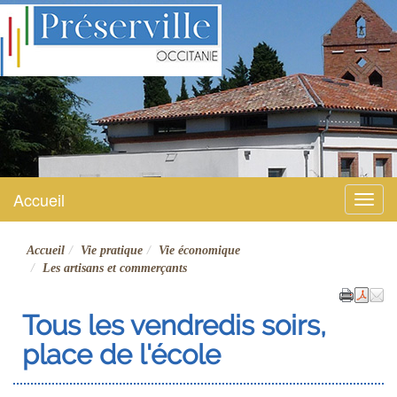
Préserville
Site officiel
Accueil
Menu
Accueil
Vie pratique
Vie économique
Les artisans et commerçants
Tous les vendredis soirs,
place de l'école