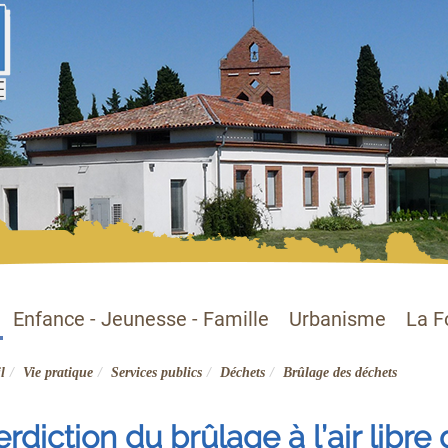
Enfance - Jeunesse - Famille
Urbanisme
La F
l
Vie pratique
Services publics
Déchets
Brûlage des déchets
erdiction du brûlage à l’air libr