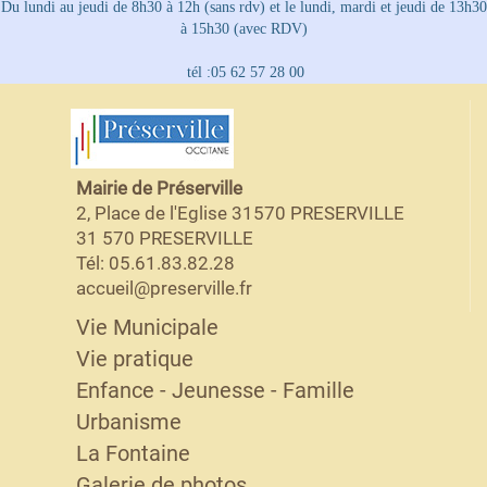
Du lundi au jeudi de 8h30 à 12h (sans rdv) et le lundi, mardi et jeudi de 13h30
à 15h30 (avec RDV)
tél :05 62 57 28 00
Mairie de Préserville
2, Place de l'Eglise 31570 PRESERVILLE
31 570 PRESERVILLE
Tél: 05.61.83.82.28
accueil@preserville.fr
Vie Municipale
Vie pratique
Enfance - Jeunesse - Famille
Urbanisme
La Fontaine
Galerie de photos