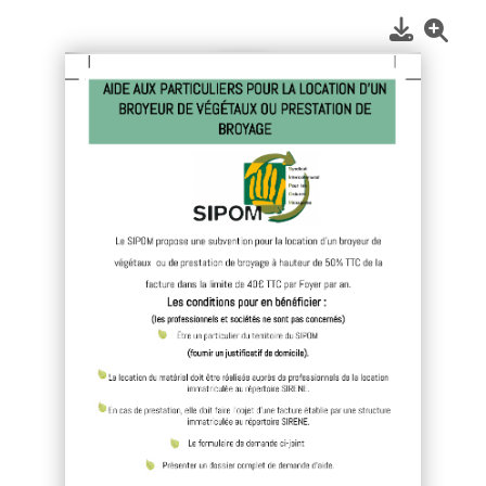
1
/
2