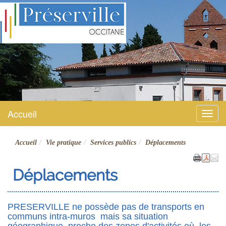
Préserville
Site officiel
Accueil
Menu
Accueil
Vie pratique
Services publics
Déplacements
Déplacements
PRESERVILLE ne possède pas de transports en
communs intra-muros mais sa situation