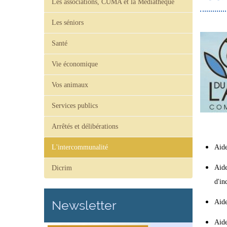
Les associations, CUMA et la Médiathèque
Les séniors
Santé
Vie économique
Vos animaux
Services publics
Arrêtés et délibérations
L'intercommunalité
Aide
Aide
Dicrim
d'in
Newsletter
Aide
Aide