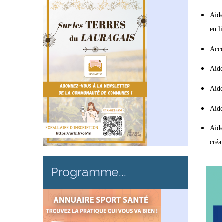
Aide
en l
Acco
Aid
Aide
Aide
Aid
créa
Programme...