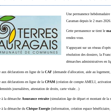
Une permanence hebdomadaire
Caraman depuis le 2 mars 2026
Cette permanence se tient le
mar
rendez-vous.
S'appuyant sur un réseau d'opérat
résolution des dossiers, la Fra
démarches administratives en lig
 aux déclarations en ligne de la
CAF
(demande d'allocation, aide au logement, p
 aux déclarations en ligne de la
CPAM
(création de compte AMELI, activation
demnités journalières, attestation de droits, carte vitale...)
 à la démarche
Assurance retraite
(simulation âge de départ et montant de la re
 à la démarche du
Chèque Energie
(information, création espace bénéficiaire, 