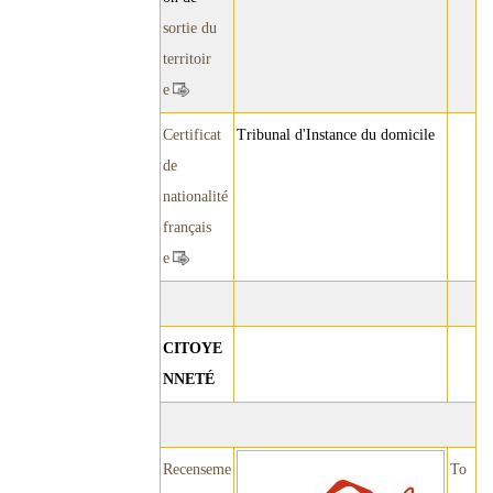
sortie du
territoir
e
Certificat
Tribunal d'Instance du domicile
de
nationalité
français
e
CITOYE
NNETÉ
Recenseme
To