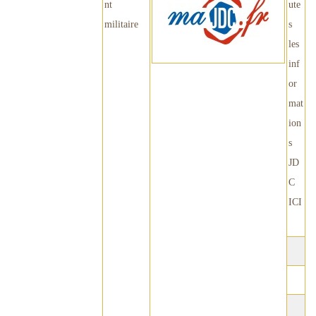
nt
ute
militaire
s
les
inf
or
mat
ion
s
JD
C
ICI