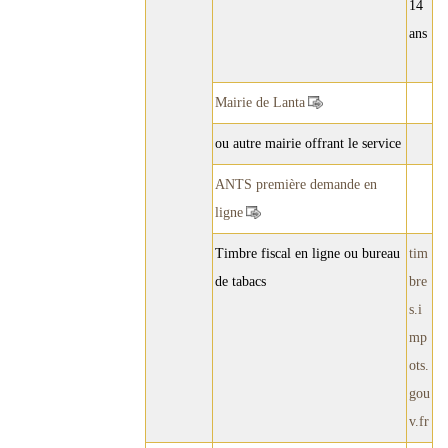
14
ans
Mairie de Lanta
ou autre mairie offrant le service
ANTS première demande en
ligne
Timbre fiscal en ligne ou bureau
tim
de tabacs
bre
s.i
mp
ots.
gou
v.fr