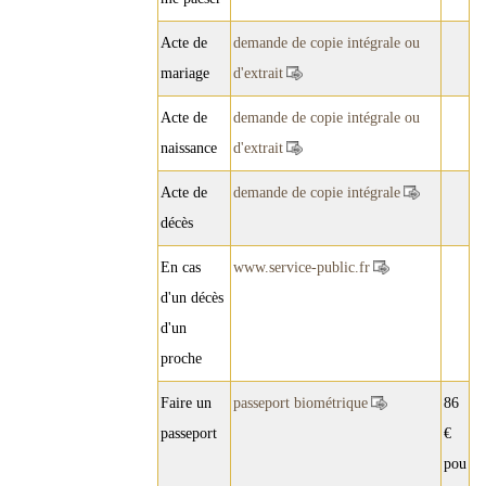
Acte de
demande de copie intégrale ou
mariage
d'extrait
Acte de
demande de copie intégrale ou
naissance
d'extrait
Acte de
demande de copie intégrale
décès
En cas
www.service-public.fr
d'un décès
d'un
proche
Faire un
passeport biométrique
86
passeport
€
pou