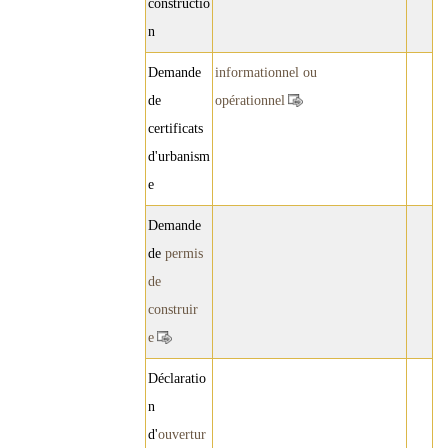
constructio
n
Demande
informationnel ou
de
opérationnel
certificats
d'urbanism
e
Demande
de
permis
de
construir
e
Déclaratio
n
d'
ouvertur