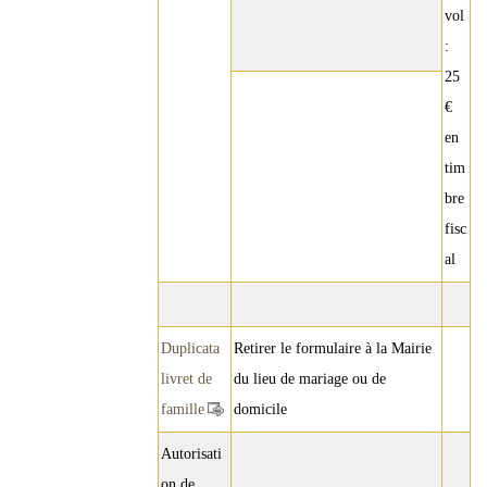
vol
:
25
€
en
tim
bre
fisc
al
Duplicata
Retirer le formulaire à la Mairie
livret de
du lieu de mariage ou de
famille
domicile
Autorisati
on de