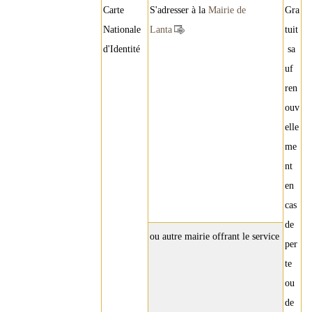
Carte
S'adresser à la
Mairie de
Gra
Nationale
Lanta
tuit
d'Identité
sa
uf
ren
ouv
elle
me
nt
en
cas
de
ou autre mairie offrant le service
per
te
ou
de