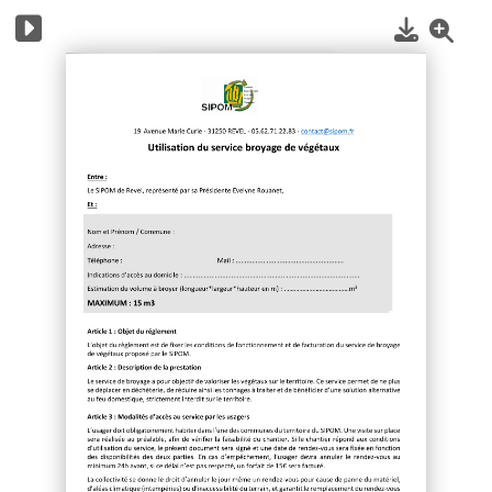
1
/
3