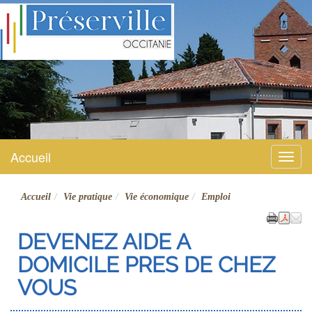
Préserville
Site officiel
Accueil
Menu
Accueil
Vie pratique
Vie économique
Emploi
DEVENEZ AIDE A
DOMICILE PRES DE CHEZ
VOUS