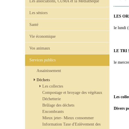
Les associations, CUMA et la Médiathèque
Les séniors
LES O
Santé
le lundi 
Vie économique
Vos animaux
LE TRI
Services publics
le mercred
Assainissement
Déchets
Les collectes
Compostage et broyage des végétaux
Les c
oll
Déchetterie
Brûlage des déchets
Divers p
Encombrants
Mieux jeter- Mieux consommer
Information Taxe d'Enlèvement des