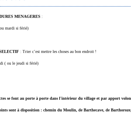
RDURES MENAGERES
:
(ou mardi si férié)
 SELECTIF
: Trier c’est mettre les choses au bon endroit !
i ( ou le jeudi si férié)
ectes se font au porte à porte dans l'intérieur du village et par apport volo
oints sont à disposition : chemin du Moulin, de Barthecave, de Barthoroze, 