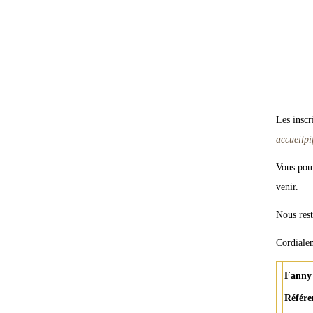
Les inscr
accueilp
Vous pouv
venir.
Nous rest
Cordiale
Fann
Référe