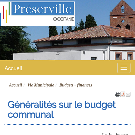
Préserville
Site officiel
Accueil
Menu
Accueil
Vie Municipale
Budgets - finances
Généralités sur le budget
communal
La loi impose