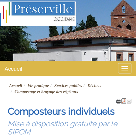
Préserville
Site officiel
Accueil
Menu
Accueil
Vie pratique
Services publics
Déchets
Compostage et broyage des végétaux
Composteurs individuels
Mise à disposition gratuite par le
SIPOM