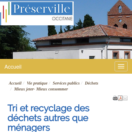
Préserville
Site officiel
Accueil
Menu
Accueil
Vie pratique
Services publics
Déchets
Mieux jeter- Mieux consommer
Tri et recyclage des
déchets autres que
ménagers