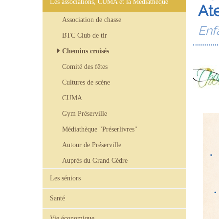
Les associations, CUMA et la Médiathèque
Ate
Association de chasse
Enf
BTC Club de tir
Chemins croisés
Comité des fêtes
Cultures de scène
CUMA
Gym Préserville
Médiathèque "Préserlivres"
Autour de Préserville
Auprès du Grand Cèdre
Les séniors
Santé
Vie économique