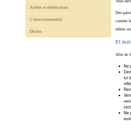
Vous devr
Arrêtés et délibérations
Des patro
L'intercommunalité
comme le 
même ou 
Dicrim
Et aus
Afin de l
Ne 
Dem
lui 
vill
Renv
Verr
veni
cer
Ne p
avo