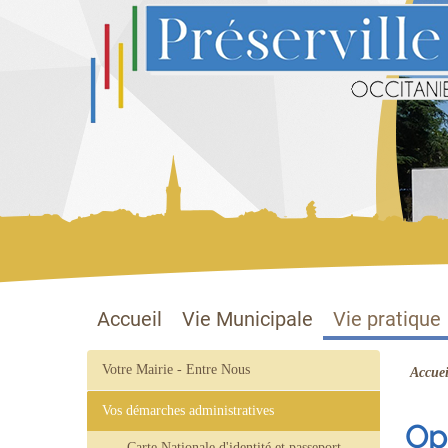
Préserville
Site officiel
Accueil
Vie Municipale
Vie pratique
Votre Mairie - Entre Nous
Accuei
Vos démarches administratives
Opé
Carte Nationale d'identité et passeport