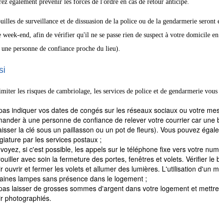
ez également prévenir les forces de l'ordre en cas de retour anticipé.
uilles de surveillance et de dissuasion de la police ou de la gendarmerie seront
week-end, afin de vérifier qu'il ne se passe rien de suspect à votre domicile e
une personne de confiance proche du lieu).
si
imiter les risques de cambriolage, les services de police et de gendarmerie vous
pas indiquer vos dates de congés sur les réseaux sociaux ou votre mes
ander à une personne de confiance de relever votre courrier car une b
laisser la clé sous un paillasson ou un pot de fleurs). Vous pouvez égale
égiature par les services postaux ;
oyez, si c'est possible, les appels sur le téléphone fixe vers votre num
ouiller avec soin la fermeture des portes, fenêtres et volets. Vérifier le
r ouvrir et fermer les volets et allumer des lumières. L'utilisation d'u
taines lampes sans présence dans le logement ;
as laisser de grosses sommes d'argent dans votre logement et mettre les
ir photographiés.