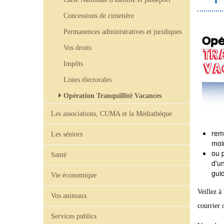
Concessions de cimetière
Permanences administratives et juridiques
Vos droits
Impôts
Listes électorales
Opération Tranquillité Vacances
Les associations, CUMA et la Médiathèque
rem
Les séniors
moin
ou 
Santé
d'u
guid
Vie économique
Veillez à
Vos animaux
courrier 
Services publics