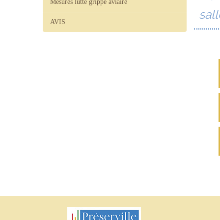
Mesures lutte grippe aviaire
sall
AVIS