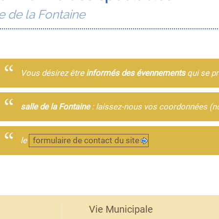
e de la Fontaine
Vous désirez être
informés des évennements
qui se pr
salle
de la Fontaine
: laissez-nous vos coordonnées (no
le
formulaire de contact du site
Vie Municipale