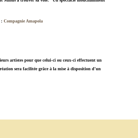
ront Minus à trouver sa voie. Un spectacle mouchamment
 :
Compagnie Amapola
ieurs artistes pour que celui-ci ou ceux-ci effectuent un
réation sera facilitée grâce à la mise à disposition d’un