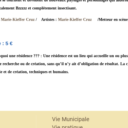
s se tournent et dévoilent de nouveaux paysages et personnages qui aide
otalement Bzzzzz et complétement insectisant.
Marie-Kieffer Cruz
/ Artistes :
Marie-Kieffer Cruz
/Metteur en scène
 : 5 €
 quoi une résidence ??? : Une résidence est un lieu qui accueille un ou plus
e recherche ou de création, sans qu’il n’y ait d’obligation de résultat. La c
vie et de création, techniques et humains.
Vie Municipale
Vie pratique