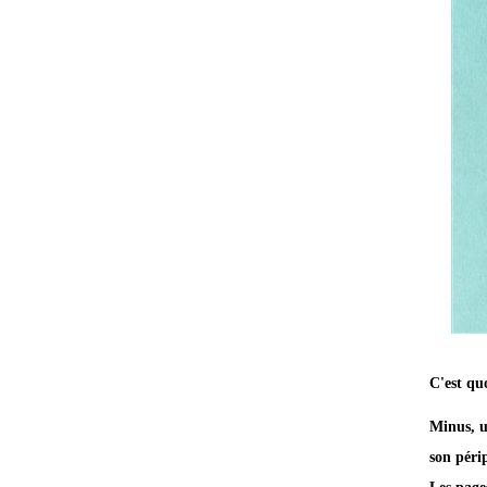
C'est quo
Minus, u
son péri