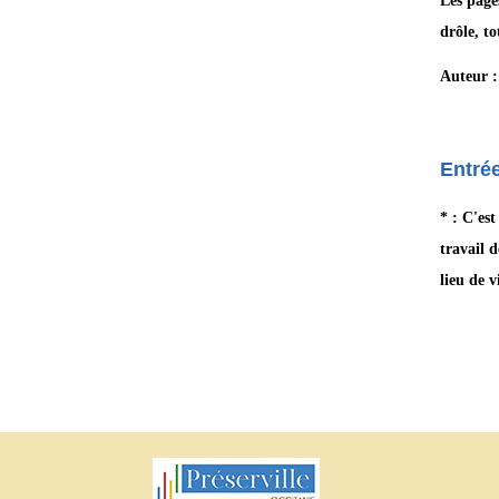
Les page
drôle, t
Auteur :
Entrée
* : C'est
travail d
lieu de 