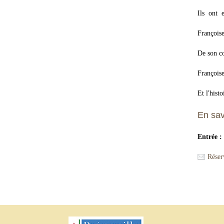
Ils ont 
François
De son co
Françoise
Et l'histo
En sav
Entrée :
Réser